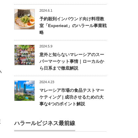
2024.6.1
予約殺到インバウンド向け料理教
室「Experieat」のハラール事業戦
略
2024.5.9
意外と知らないマレーシアのスー
、
パーマーケット事情｜ローカルか
ら日系まで徹底解説
い
2024.4.23
マレーシア市場の食品テストマー
ケティング | 成功させるための大
事な4つのポイント解説
ま
ハラールビジネス最前線