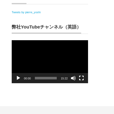
Tweets by pierre_yoshi
弊社YouTubeチャンネル（英語）
動
画
プ
レ
ー
ヤ
ー
00:00
15:22