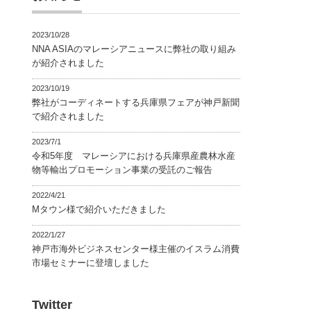
2023/10/28
NNA ASIAのマレーシアニュースに弊社の取り組み
が紹介されました
2023/10/19
弊社がコーディネートする兵庫県フェアが神戸新聞
で紹介されました
2023/7/1
令和5年度 マレーシアにおける兵庫県産農林水産
物等輸出プロモーション事業の受託のご報告
2022/4/21
Mタウン様で紹介いただきました
2022/1/27
神戸市海外ビジネスセンター様主催のイスラム消費
市場セミナーに登壇しました
Twitter