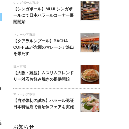
シンガポール市場
【シンガポール】MUJI シンガポ
ールにて日本ハラールコーナー展
開開始
マレーシア市場
【クアラルンプール】BACHA
COFFEEが念願のマレーシア進出
を果たす
日本市場
【大阪・難波】ムスリムフレンド
リー対応お好み焼きの提供開始
カ
マレーシア市場
【自治体初の試み】ハラール認証
日本料理店で自治体フェアを実施
業
お知らせ