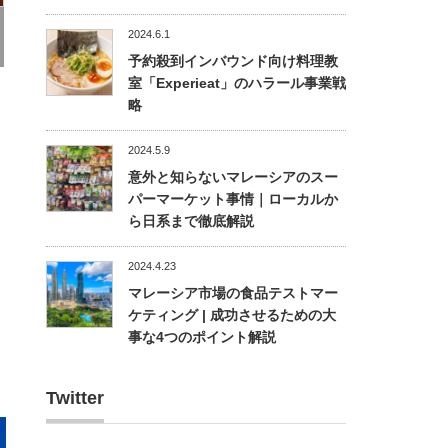
2024.6.1
予約殺到インバウンド向け料理教
室「Experieat」のハラール事業戦
略
2024.5.9
意外と知らないマレーシアのスー
パーマーケット事情｜ローカルか
ら日系まで徹底解説
2024.4.23
マレーシア市場の食品テストマー
ケティング | 成功させるための大
事な4つのポイント解説
Twitter