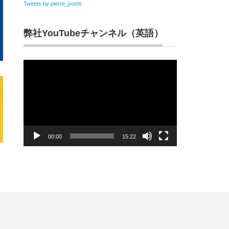
Tweets by pierre_yoshi
弊社YouTubeチャンネル（英語）
動
画
プ
レ
ー
ヤ
ー
00:00
15:22