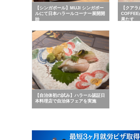
【シンガポール】MUJI シンガポー
【クアラ
ルにて日本ハラールコーナー展開開
COFF
始
果たす
【自治体初の試み】ハラール認証日
本料理店で自治体フェアを実施