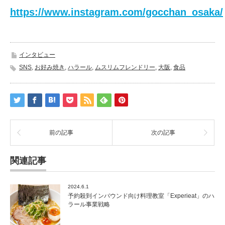
https://www.instagram.com/gocchan_osaka/
インタビュー
SNS
,
お好み焼き
,
ハラール
,
ムスリムフレンドリー
,
大阪
,
食品
前の記事
次の記事
関連記事
2024.6.1
予約殺到インバウンド向け料理教室「Experieat」のハ
ラール事業戦略